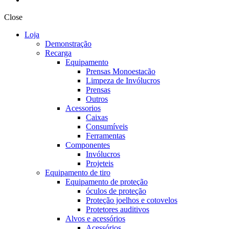
Close
Loja
Demonstração
Recarga
Equipamento
Prensas Monoestacão
Limpeza de Invólucros
Prensas
Outros
Acessorios
Caixas
Consumíveis
Ferramentas
Componentes
Invólucros
Projeteis
Equipamento de tiro
Equipamento de proteção
óculos de proteção
Proteção joelhos e cotovelos
Protetores auditivos
Alvos e acessórios
Acessórios