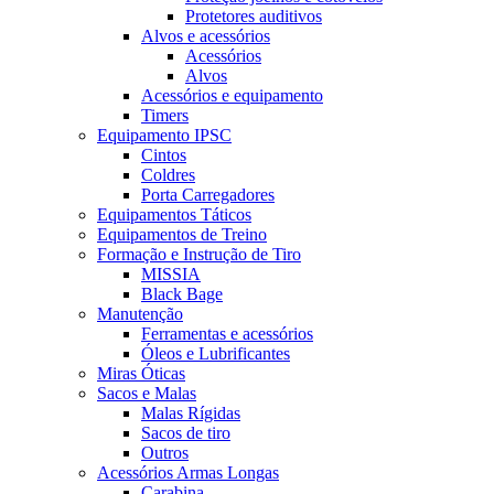
Protetores auditivos
Alvos e acessórios
Acessórios
Alvos
Acessórios e equipamento
Timers
Equipamento IPSC
Cintos
Coldres
Porta Carregadores
Equipamentos Táticos
Equipamentos de Treino
Formação e Instrução de Tiro
MISSIA
Black Bage
Manutenção
Ferramentas e acessórios
Óleos e Lubrificantes
Miras Óticas
Sacos e Malas
Malas Rígidas
Sacos de tiro
Outros
Acessórios Armas Longas
Carabina