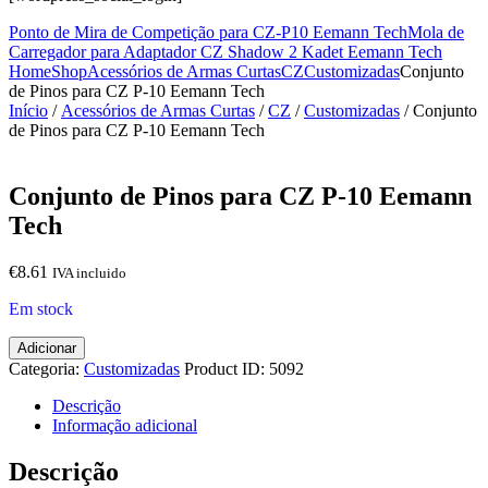
Ponto de Mira de Competição para CZ-P10 Eemann Tech
Mola de
Carregador para Adaptador CZ Shadow 2 Kadet Eemann Tech
Home
Shop
Acessórios de Armas Curtas
CZ
Customizadas
Conjunto
de Pinos para CZ P-10 Eemann Tech
Início
/
Acessórios de Armas Curtas
/
CZ
/
Customizadas
/ Conjunto
de Pinos para CZ P-10 Eemann Tech
Conjunto de Pinos para CZ P-10 Eemann
Tech
€
8.61
IVA incluido
Em stock
Quantidade
Adicionar
de
Categoria:
Customizadas
Product ID:
5092
Conjunto
de
Descrição
Pinos
Informação adicional
para
CZ
Descrição
P-