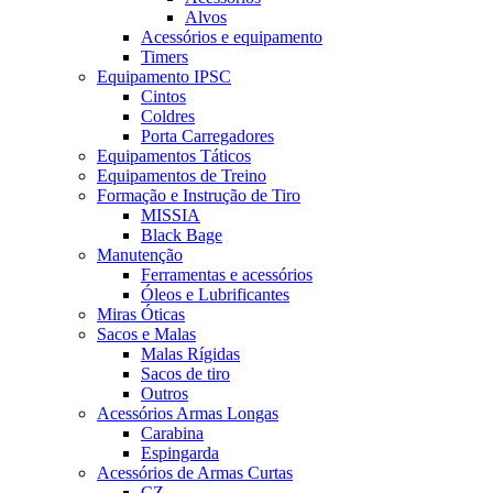
Alvos
Acessórios e equipamento
Timers
Equipamento IPSC
Cintos
Coldres
Porta Carregadores
Equipamentos Táticos
Equipamentos de Treino
Formação e Instrução de Tiro
MISSIA
Black Bage
Manutenção
Ferramentas e acessórios
Óleos e Lubrificantes
Miras Óticas
Sacos e Malas
Malas Rígidas
Sacos de tiro
Outros
Acessórios Armas Longas
Carabina
Espingarda
Acessórios de Armas Curtas
CZ