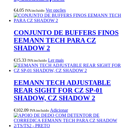
This
€
4.05
Ver opções
IVA incluido
product
has
multiple
variants.
CONJUNTO DE BUFFERS FINOS
The
EEMANN TECH PARA CZ
options
may
SHADOW 2
be
chosen
€
15.33
Ler mais
IVA incluido
on
the
product
page
EEMANN TECH ADJUSTABLE
REAR SIGHT FOR CZ SP-01
SHADOW, CZ SHADOW 2
€
102.09
Adicionar
IVA incluido