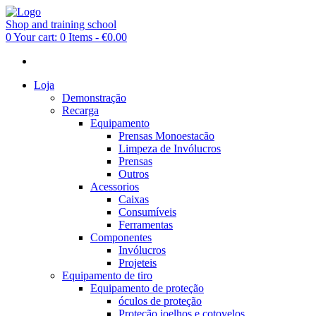
Shop and training school
0
Your cart:
0 Items
-
€0.00
Loja
Demonstração
Recarga
Equipamento
Prensas Monoestacão
Limpeza de Invólucros
Prensas
Outros
Acessorios
Caixas
Consumíveis
Ferramentas
Componentes
Invólucros
Projeteis
Equipamento de tiro
Equipamento de proteção
óculos de proteção
Proteção joelhos e cotovelos