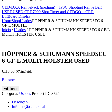
CED/DAA RangePack (medium) – IPSC Shooting Range Bag –
USED
USED CED7000 Shot Timer and CEDGO + CED
BigBoard Display
Home
Shop
Usados
HÖPPNER & SCHUMANN SPEEDSEC 6
GF-L MULTI...
Início
/
Usados
/ HÖPPNER & SCHUMANN SPEEDSEC 6 GF-L
MULTI HOLSTER USED
HÖPPNER & SCHUMANN SPEEDSEC
6 GF-L MULTI HOLSTER USED
€
118.58
IVA incluido
Em stock
Quantidade
Adicionar
de
Categoria:
Usados
Product ID:
3725
HÖPPNER
&
Descrição
SCHUMANN
Informação adicional
SPEEDSEC