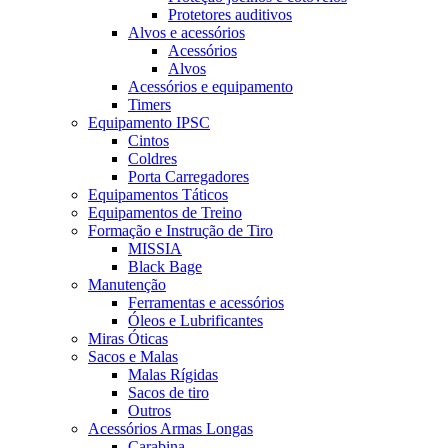
Protetores auditivos
Alvos e acessórios
Acessórios
Alvos
Acessórios e equipamento
Timers
Equipamento IPSC
Cintos
Coldres
Porta Carregadores
Equipamentos Táticos
Equipamentos de Treino
Formação e Instrução de Tiro
MISSIA
Black Bage
Manutenção
Ferramentas e acessórios
Óleos e Lubrificantes
Miras Óticas
Sacos e Malas
Malas Rígidas
Sacos de tiro
Outros
Acessórios Armas Longas
Carabina