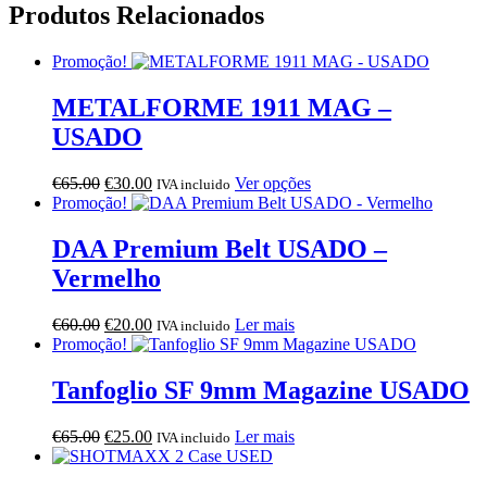
Produtos Relacionados
Promoção!
METALFORME 1911 MAG –
USADO
O
O
This
€
65.00
€
30.00
Ver opções
IVA incluido
preço
preço
product
Promoção!
original
atual
has
era:
é:
multiple
DAA Premium Belt USADO –
€65.00.
€30.00.
variants.
Vermelho
The
options
may
O
O
€
60.00
€
20.00
Ler mais
IVA incluido
be
preço
preço
Promoção!
chosen
original
atual
on
era:
é:
Tanfoglio SF 9mm Magazine USADO
the
€60.00.
€20.00.
product
O
O
€
65.00
€
25.00
Ler mais
page
IVA incluido
preço
preço
original
atual