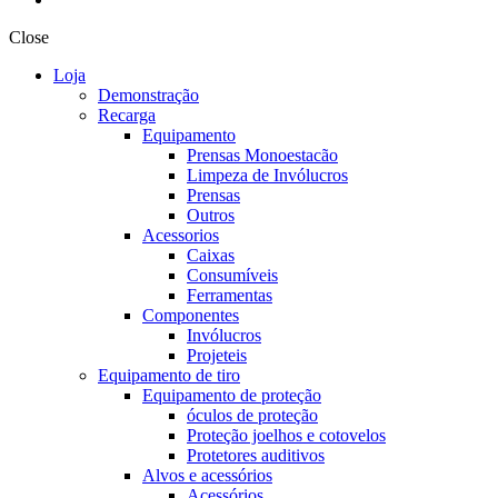
Close
Loja
Demonstração
Recarga
Equipamento
Prensas Monoestacão
Limpeza de Invólucros
Prensas
Outros
Acessorios
Caixas
Consumíveis
Ferramentas
Componentes
Invólucros
Projeteis
Equipamento de tiro
Equipamento de proteção
óculos de proteção
Proteção joelhos e cotovelos
Protetores auditivos
Alvos e acessórios
Acessórios