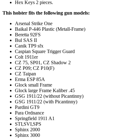
Hex Keys 2 pieces.
This holster fits the following gun models:
Arsenal Strike One
Baikal P-446 Plastic (Metall-Frame)
Beretta 92FS
Bul SAS II
Canik TP9 sfx
Caspian Square Trigger Guard
Colt 1911er
CZ 75, SP01, CZ Shadow 2
CZ P09; CZ P10(F)
CZ Taipan
Erma ESP 85A
Glock small Frame
Glock large Frame Kaliber .45
GSG 1911/22 (without Picantinny)
GSG 1911/22 (with Picantinny)
Pardini GT9
Para Ordnance
Springfield 1911 A1
STI,SVI,SPS
Sphinx 2000
Sphinx 3000