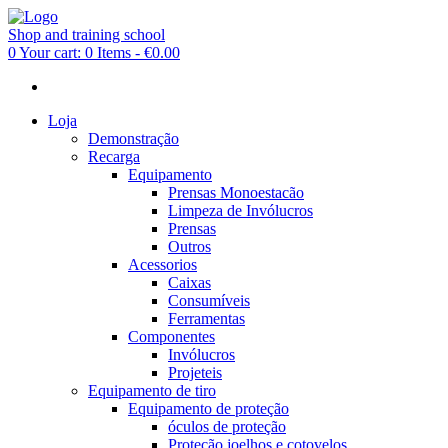
Shop and training school
0
Your cart:
0 Items
-
€0.00
Loja
Demonstração
Recarga
Equipamento
Prensas Monoestacão
Limpeza de Invólucros
Prensas
Outros
Acessorios
Caixas
Consumíveis
Ferramentas
Componentes
Invólucros
Projeteis
Equipamento de tiro
Equipamento de proteção
óculos de proteção
Proteção joelhos e cotovelos