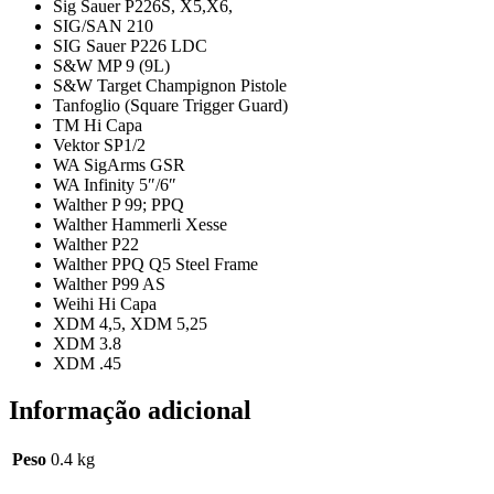
Sig Sauer P226S, X5,X6,
SIG/SAN 210
SIG Sauer P226 LDC
S&W MP 9 (9L)
S&W Target Champignon Pistole
Tanfoglio (Square Trigger Guard)
TM Hi Capa
Vektor SP1/2
WA SigArms GSR
WA Infinity 5″/6″
Walther P 99; PPQ
Walther Hammerli Xesse
Walther P22
Walther PPQ Q5 Steel Frame
Walther P99 AS
Weihi Hi Capa
XDM 4,5, XDM 5,25
XDM 3.8
XDM .45
Informação adicional
Peso
0.4 kg