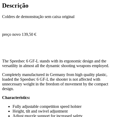
6
Descrição
GF-
L
Coldres de demonstração sem caixa original
MULTI
HOLSTER
USED
preço novo 139,50 €
The Speedsec 6 GF-L stands with its ergonomic design and the
versatility in almost all the dynamic shooting weapons employed.
Completely manufactured in Germany from high quality plastic,
loaded the Speedsec 6 GF-L the shooter is not affected with
unnecessary weight in the freedom of movement by the compact
design.
Characteristics:
Fully adjustable competition speed holster
Height, tilt and swivel adjustment
Adjust muzzle support for increased safety