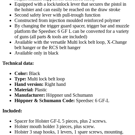
Equipped with a lock/unlock lever that secures the pistol in
the holster and can easily be reached on the draw stroke
Second safety lever with pull-trough function
Constructed from injection moulded reinforced polymer
By changing the trigger guard spacer, trigger bar and muzzle
platform the Speedsec 6 GF L can be converted for a variety
of guns (all parts & tools are included)
Available with the versatile Multi lock belt loop, X-Change
belt hanger or the RCS belt hanger
Available only in black
Technical data:
Color:
Black
Type:
Multi lock belt loop
Hand version:
Right hand
Material:
Plastic
Manufacturer:
Höppner und Schumann
Höppner & Schumann Code:
Speedsec 6 GF-L
Included:
Spacer for Holster GF-L 5 pieces, plus 2 screws.
Holster mouth holder 3 pieces, plus screw.
Holster 3 snap hooks, 1 levers, 1 spare screws, mounting.