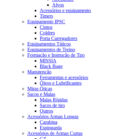
Alvos
Acessórios e equipamento
Timers
Equipamento IPSC
Cintos
Coldres
Porta Carregadores
Equipamentos Táticos
Equipamentos de Treino
Formação e Instrução de Tiro
MISSIA
Black Bage
Manutenção
Ferramentas e acessórios
Óleos e Lubrificantes
Miras Óticas
Sacos e Malas
Malas Rígidas
Sacos de tiro
Outros
Acessórios Armas Longas
Carabina
Espingarda
Acessórios de Armas Curtas
CZ