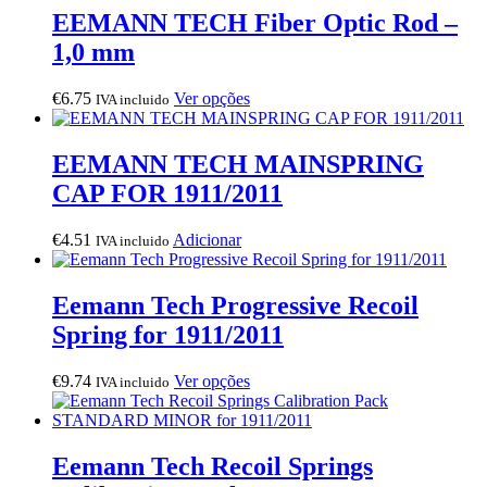
EEMANN TECH Fiber Optic Rod –
1,0 mm
This
€
6.75
Ver opções
IVA incluido
product
has
multiple
EEMANN TECH MAINSPRING
variants.
CAP FOR 1911/2011
The
options
may
€
4.51
Adicionar
IVA incluido
be
chosen
on
Eemann Tech Progressive Recoil
the
Spring for 1911/2011
product
page
This
€
9.74
Ver opções
IVA incluido
product
has
multiple
variants.
Eemann Tech Recoil Springs
The