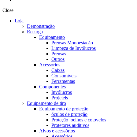
Close
Loja
Demonstração
Recarga
Equipamento
Prensas Monoestacão
Limpeza de Invólucros
Prensas
Outros
Acessorios
Caixas
Consumíveis
Ferramentas
Componentes
Invólucros
Projeteis
Equipamento de tiro
Equipamento de proteção
óculos de proteção
Proteção joelhos e cotovelos
Protetores auditivos
Alvos e acessórios
Acessórios