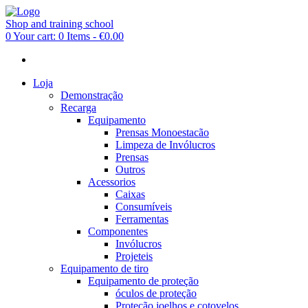
Shop and training school
0
Your cart:
0 Items
-
€0.00
Loja
Demonstração
Recarga
Equipamento
Prensas Monoestacão
Limpeza de Invólucros
Prensas
Outros
Acessorios
Caixas
Consumíveis
Ferramentas
Componentes
Invólucros
Projeteis
Equipamento de tiro
Equipamento de proteção
óculos de proteção
Proteção joelhos e cotovelos