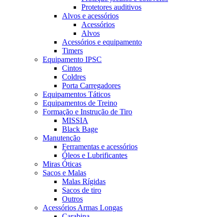
Protetores auditivos
Alvos e acessórios
Acessórios
Alvos
Acessórios e equipamento
Timers
Equipamento IPSC
Cintos
Coldres
Porta Carregadores
Equipamentos Táticos
Equipamentos de Treino
Formação e Instrução de Tiro
MISSIA
Black Bage
Manutenção
Ferramentas e acessórios
Óleos e Lubrificantes
Miras Óticas
Sacos e Malas
Malas Rígidas
Sacos de tiro
Outros
Acessórios Armas Longas
Carabina