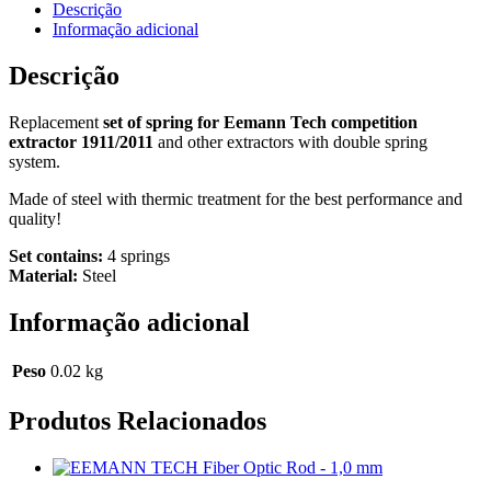
SET
Descrição
FOR
Informação adicional
EEMANN
TECH
Descrição
COMPETITION
EXTRACTOR
Replacement
set of spring for Eemann Tech competition
1911/2011
extractor 1911/2011
and other extractors with double spring
(4PCS)
system.
Made of steel with thermic treatment for the best performance and
quality!
Set contains:
4 springs
Material:
Steel
Informação adicional
Peso
0.02 kg
Produtos Relacionados