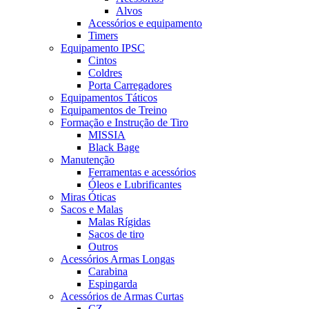
Alvos
Acessórios e equipamento
Timers
Equipamento IPSC
Cintos
Coldres
Porta Carregadores
Equipamentos Táticos
Equipamentos de Treino
Formação e Instrução de Tiro
MISSIA
Black Bage
Manutenção
Ferramentas e acessórios
Óleos e Lubrificantes
Miras Óticas
Sacos e Malas
Malas Rígidas
Sacos de tiro
Outros
Acessórios Armas Longas
Carabina
Espingarda
Acessórios de Armas Curtas
CZ