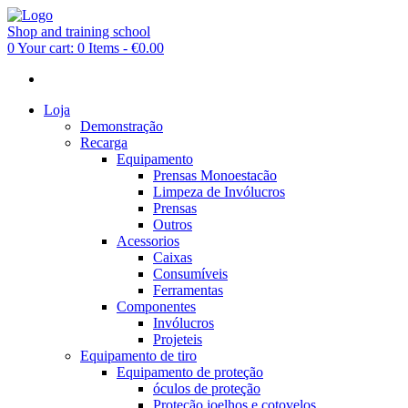
Shop and training school
0
Your cart:
0 Items
-
€0.00
Loja
Demonstração
Recarga
Equipamento
Prensas Monoestacão
Limpeza de Invólucros
Prensas
Outros
Acessorios
Caixas
Consumíveis
Ferramentas
Componentes
Invólucros
Projeteis
Equipamento de tiro
Equipamento de proteção
óculos de proteção
Proteção joelhos e cotovelos