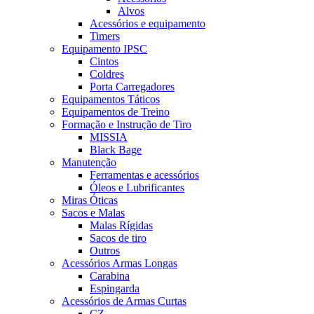
Alvos
Acessórios e equipamento
Timers
Equipamento IPSC
Cintos
Coldres
Porta Carregadores
Equipamentos Táticos
Equipamentos de Treino
Formação e Instrução de Tiro
MISSIA
Black Bage
Manutenção
Ferramentas e acessórios
Óleos e Lubrificantes
Miras Óticas
Sacos e Malas
Malas Rígidas
Sacos de tiro
Outros
Acessórios Armas Longas
Carabina
Espingarda
Acessórios de Armas Curtas
CZ