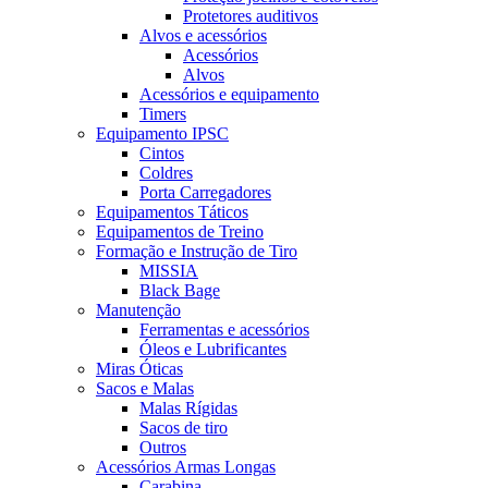
Protetores auditivos
Alvos e acessórios
Acessórios
Alvos
Acessórios e equipamento
Timers
Equipamento IPSC
Cintos
Coldres
Porta Carregadores
Equipamentos Táticos
Equipamentos de Treino
Formação e Instrução de Tiro
MISSIA
Black Bage
Manutenção
Ferramentas e acessórios
Óleos e Lubrificantes
Miras Óticas
Sacos e Malas
Malas Rígidas
Sacos de tiro
Outros
Acessórios Armas Longas
Carabina