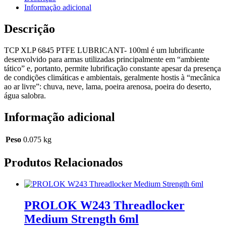
6845
Informação adicional
PTFE
-
Descrição
100ml
(TATICO)
TCP XLP 6845 PTFE LUBRICANT- 100ml é um lubrificante
desenvolvido para armas utilizadas principalmente em “ambiente
tático” e, portanto, permite lubrificação constante apesar da presença
de condições climáticas e ambientais, geralmente hostis à “mecânica
ao ar livre”: chuva, neve, lama, poeira arenosa, poeira do deserto,
água salobra.
Informação adicional
Peso
0.075 kg
Produtos Relacionados
PROLOK W243 Threadlocker
Medium Strength 6ml