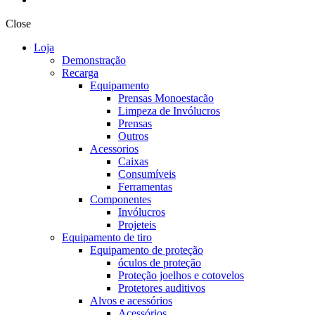
Close
Loja
Demonstração
Recarga
Equipamento
Prensas Monoestacão
Limpeza de Invólucros
Prensas
Outros
Acessorios
Caixas
Consumíveis
Ferramentas
Componentes
Invólucros
Projeteis
Equipamento de tiro
Equipamento de proteção
óculos de proteção
Proteção joelhos e cotovelos
Protetores auditivos
Alvos e acessórios
Acessórios