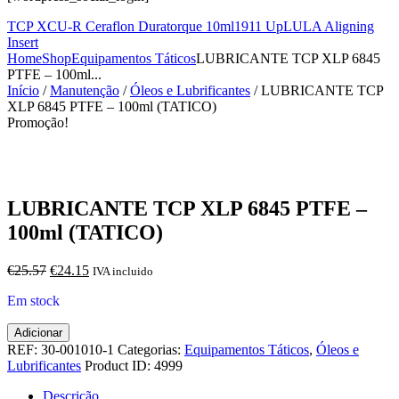
TCP XCU-R Ceraflon Duratorque 10ml
1911 UpLULA Aligning
Insert
Home
Shop
Equipamentos Táticos
LUBRICANTE TCP XLP 6845
PTFE – 100ml...
Início
/
Manutenção
/
Óleos e Lubrificantes
/ LUBRICANTE TCP
XLP 6845 PTFE – 100ml (TATICO)
Promoção!
LUBRICANTE TCP XLP 6845 PTFE –
100ml (TATICO)
O
O
€
25.57
€
24.15
IVA incluido
preço
preço
Em stock
original
atual
era:
é:
Quantidade
Adicionar
€25.57.
€24.15.
de
REF:
30-001010-1
Categorias:
Equipamentos Táticos
,
Óleos e
LUBRICANTE
Lubrificantes
Product ID:
4999
TCP
XLP
Descrição